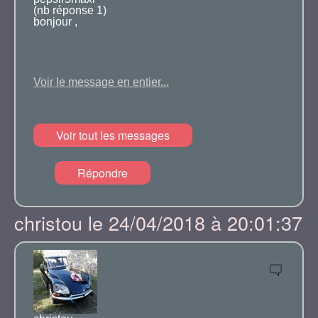
(nb réponse 1)
bonjour ,
Merci de votre aide.
Alain
Voir le message en entier...
j'ai besoin de faire reparer ma direction assistée
(fuites) ou la remplacer .
merci pour vos conseils et reponses
Voir tout les messages
D SUPER 1974
Répondre
cdt
christou le 24/04/2018 à 20:01:37