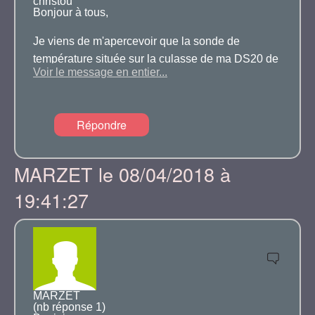
christou
Bonjour à tous,
Je viens de m'apercevoir que la sonde de
température située sur la culasse de ma DS20 de
Voir le message en entier...
1973 est HS.
Je voudrai savoir si l'on peux la remplaçer sans
Répondre
démonter la pipe d'admission.
Merci pour votre aide
MARZET le 08/04/2018 à
19:41:27
MARZET
(nb réponse 1)