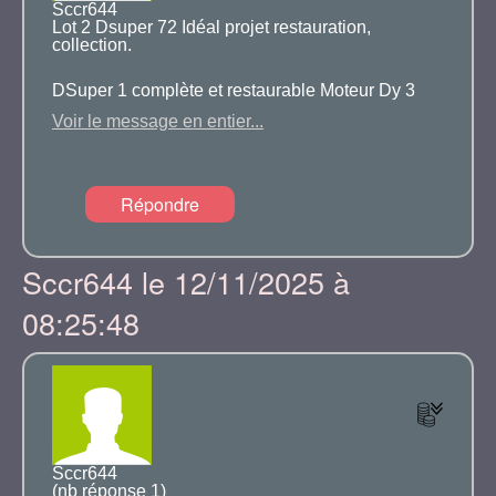
Sccr644
Lot 2 Dsuper 72 Idéal projet restauration,
collection.
DSuper 1 complète et restaurable Moteur Dy 3
non bloqué, BV 5 vitesse option origine, vert
Voir le message en entier...
métalisé, vitres teintées origine, sellerie velour
vert trés bon état véhicule complet et
restaurable.Dsuper 2 ,mécanique complète en
Répondre
Bv4, pour pièces. photos et renseignements par
mail.
Sccr644 le 12/11/2025 à
Prix 3000€
08:25:48
Localisation 42820 Ambierle
Sccr644
(nb réponse 1)