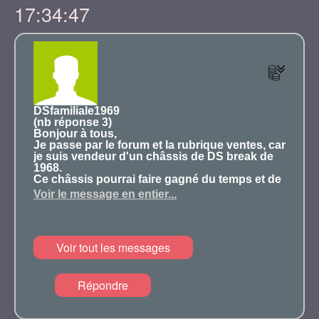
17:34:47
DSfamiliale1969
(nb réponse 3)
Bonjour à tous,
Je passe par le forum et la rubrique ventes, car
je suis vendeur d'un châssis de DS break de
1968.
Ce châssis pourrai faire gagné du temps et de
l'argent à celui qui en restaure un avec un
Voir le message en entier...
châssis moyen.
Celui que je propose est en parfait état .
Si cela vous intéresse , contacté moi par mail,
je vous donnerai les détails.
Voir tout les messages
Merci
Répondre