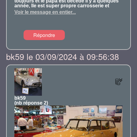
toujours et le papa est décédé il y a quelques
année, lle est super propre carrosserie et
surtout mecanique? J'etais au club il y a
Voir le message en entier...
quelques annee et j'habite toujours
Villeparisis, certains me reconnaitront. A
bientot Laurent
Répondre
bk59 le 03/09/2024 à 09:56:38
bk59
(nb réponse 2)