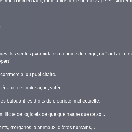
non commerciaux, toute autre forme de message est strictement 
 :
ues, les ventes pyramidales ou boule de neige, ou "tout autre 
part".
ommercial ou publicitaire.
llégaux, de contrefaçon, volée,…
 bafouant les droits de propriété intellectuelle.
on illicite de logiciels de quelque nature que ce soit.
nts, d’organes, d’animaux, d’êtres humains,…