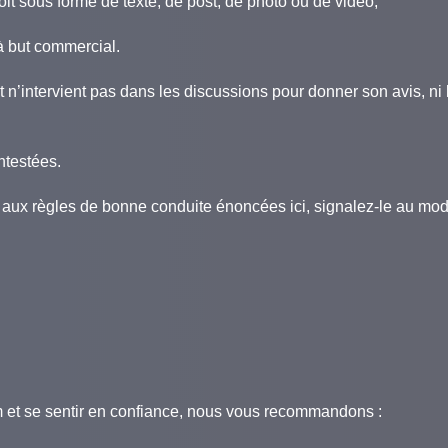
soit sous forme de texte, de post, de photo ou de vidéo,
à but commercial.
t n’intervient pas dans les discussions pour donner son avis, ni 
ntestées.
aux règles de bonne conduite énoncées ici, signalez-le au mod
um et se sentir en confiance, nous vous recommandons :