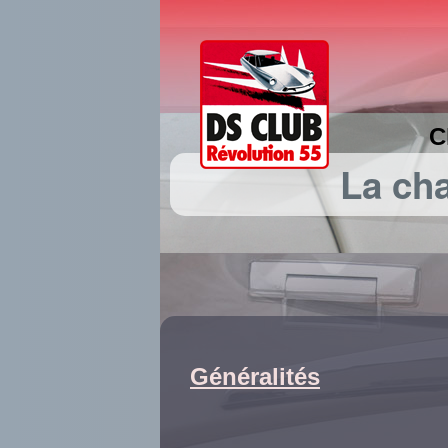
C
La cha
Généralités