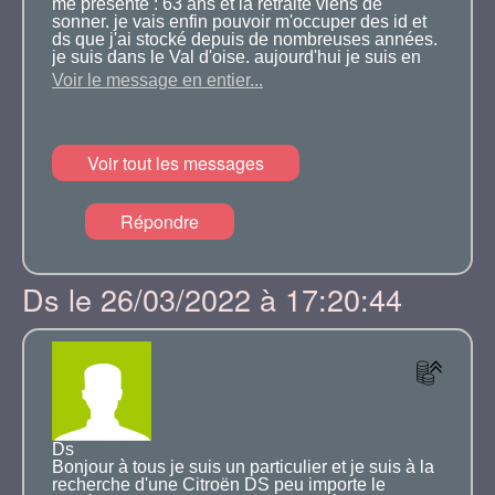
me présente : 63 ans et la retraite viens de
sonner. je vais enfin pouvoir m'occuper des id et
ds que j'ai stocké depuis de nombreuses années.
je suis dans le Val d'oise. aujourd'hui je suis en
train de ranger et je suis ennuyé par une id19p
Voir le message en entier...
de 1958 qui se trouve sur mon passage et que je
souhaite déplacer. mais comme vous le savez,
pratiquement posée au sol, ce n'est pas simple.
La solution qui est de lever la voiture le plus haut
Voir tout les messages
possible, de démonter les sphères et mettre à la
place une cale pour bloquer les amortisseurs en
position haute et de bloquer la calle avec un
bouchon a la place des sphères d'origine.
Répondre
je recherche donc 4 sphères meme complètement
Ds le 26/03/2022 à 17:20:44
hs pour récupérer le filetage de montage. je
souderai au bout de ce filetage un gros écrou
pour pouvoir les mettre en place derrière ma cale.
afin de bloquer la voiture en position haute et
pouvoir la manoeuvrer.
quelqu'un aurait il cela en stock ?
Ds
Bonjour à tous je suis un particulier et je suis à la
recherche d'une Citroën DS peu importe le