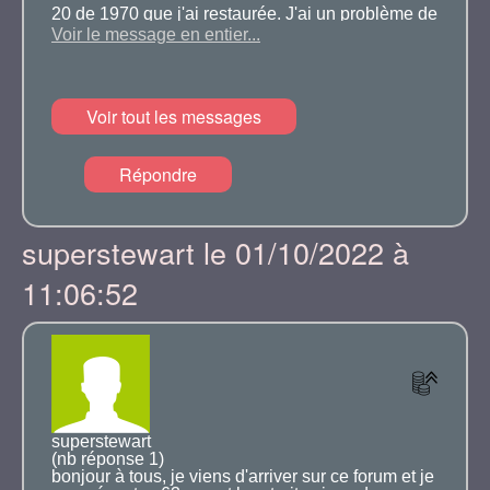
20 de 1970 que j'ai restaurée. J'ai un problème de
Voir le message en entier...
PASTILLE DE DESSABLAGE, l'une est percée
entarinant une fuite importante de liquide de
refroidissement.
Voir tout les messages
Je cehrche à meprocurer ces PASTILLES DE
Répondre
DESSABLAGE.
Quelqu'un peut il m'aider ? En avez vous ou
superstewart le 01/10/2022 à
pouvez vous m'orienter vers un site ?
11:06:52
Merci d'avance.
vous pouvez m'appeler au 0680122194 ou
m'adresser un mail à phduperron@gmail.com
superstewart
(nb réponse 1)
bonjour à tous, je viens d'arriver sur ce forum et je