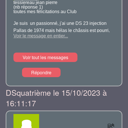
tessiereau jean pierre
(nb réponse 1)
toutes mes félicitations au Club
Je suis un passionné, j'ai une DS 23 injection
Pallas de 1974 mais hélas le châssis est pourri,
Voir le message en entier...
non restaurable,
j'ai 75 ans, je recherche un châssis de DS 23
Voir tout les messages
injection en bon état en tous cas restaurable sans
dépenser une fortune, pour pouvoir remonter ma
Répondre
DS dessus,
Je vous remercie si vous pouvez m'aider à sortir
DSquatrième le 15/10/2023 à
de mon piège.
16:11:17
06 28 35 79 89
Merci et encore bravo !