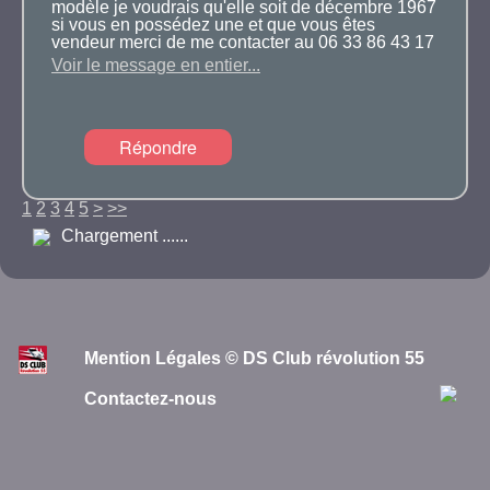
merci d'avance
modèle je voudrais qu'elle soit de décembre 1967
si vous en possédez une et que vous êtes
vendeur merci de me contacter au 06 33 86 43 17
merci à bientôt
Voir le message en entier...
Répondre
1
2
3
4
5
>
>>
Chargement ......
Mention Légales © DS Club révolution 55
Contactez-nous