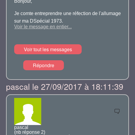
Bonjour,
Je comte entreprendre une réfection de l'allumage
sur ma DSpécial 1973.
Voir le message en entier...
La tete d'allumage est une Delco (une vraie) et je
ne trouve que des pièces pour SEV Marchall ou
Voir tout les messages
Ducellier.
Sont elles compatibles avec les pièces Delco?
Répondre
merci
pascal le 27/09/2017 à 18:11:39
Laurent
pascal
(nb réponse 2)