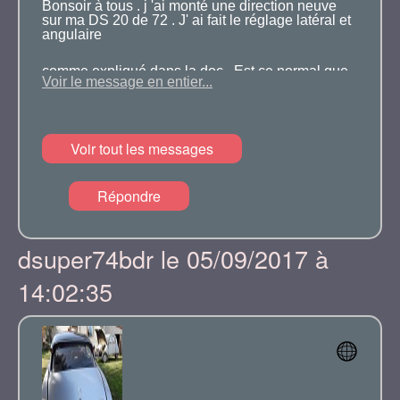
Bonsoir à tous . j 'ai monté une direction neuve
sur ma DS 20 de 72 . J' ai fait le réglage latéral et
angulaire
comme expliqué dans la doc . Est ce normal que
Voir le message en entier...
le caouchouc de protection touche presque les
tuyaus rigides en dessous , il y a 1 ou 2
milimètres .
Voir tout les messages
Pourtant j'ai fait levier sous la DA et serrer en
Répondre
même temps les vis des paliers .
Merci pour vos réponses
dsuper74bdr le 05/09/2017 à
14:02:35