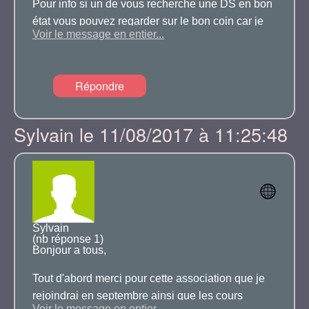
Pour info si un de vous recherche une DS en bon
état vous pouvez regarder sur le bon coin car je
Voir le message en entier...
viens d'en voir une que j'avais vu à un
rassemblement à Tonneins dans le Lot et
Garonne vers le 10 Aout.
Répondre
J'avais discuté avec le propriétaire qui m'avais
donné quelques infos sur son historique ,c'est une
Sylvain le 11/08/2017 à 11:25:48
Super 5 et je pense que le prix de 14000 euros
est négociable.
Amicalement
Sylvain
(nb réponse 1)
Bonjour a tous,
Tout d'abord merci pour cette association que je
rejoindrai en septembre ainsi que les cours
Voir le message en entier...