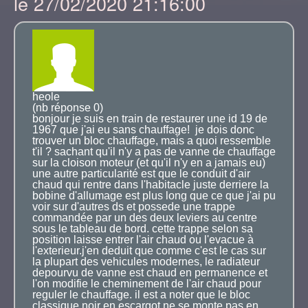
le 27/02/2020 21:16:00
heole
(nb réponse 0)
bonjour je suis en train de restaurer une id 19 de
1967 que j'ai eu sans chauffage! je dois donc
trouver un bloc chauffage, mais a quoi ressemble
t'il ? sachant qu'il n'y a pas de vanne de chauffage
sur la cloison moteur (et qu'il n'y en a jamais eu)
une autre particularité est que le conduit d'air
chaud qui rentre dans l'habitacle juste derriere la
bobine d'allumage est plus long que ce que j'ai pu
voir sur d'autres ds et possede une trappe
commandée par un des deux leviers au centre
sous le tableau de bord. cette trappe selon sa
position laisse entrer l'air chaud ou l'evacue à
l'exterieur.j'en deduit que comme c'est le cas sur
la plupart des vehicules modernes, le radiateur
depourvu de vanne est chaud en permanence et
l'on modifie le cheminement de l'air chaud pour
reguler le chauffage. il est a noter que le bloc
classique noir en escargot ne se monte pas en