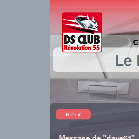
C
Le
Retour
Message de "dave64"