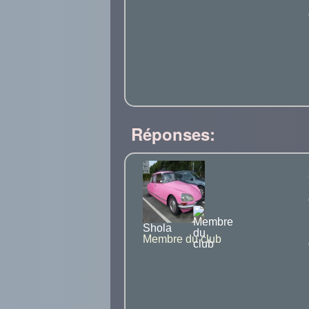
Réponses:
Shola
Membre du club