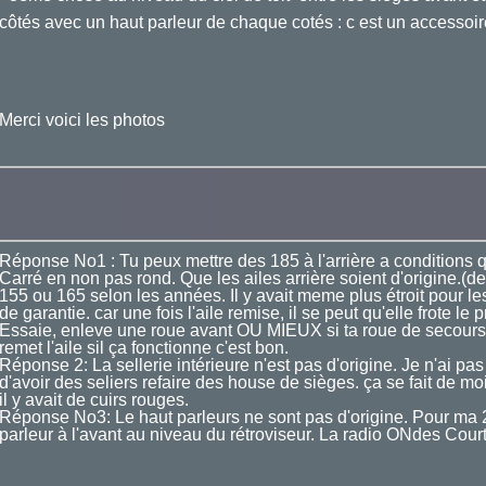
côtés avec un haut parleur de chaque cotés : c est un accessoire
Merci voici les photos
Réponse No1 : Tu peux mettre des 185 à l'arrière a conditions q
Carré en non pas rond. Que les ailes arrière soient d'origine.(
155 ou 165 selon les années. Il y avait meme plus étroit pour le
de garantie. car une fois l'aile remise, il se peut qu'elle frote le 
Essaie, enleve une roue avant OU MIEUX si ta roue de secours si
remet l'aile sil ça fonctionne c'est bon.
Réponse 2: La sellerie intérieure n'est pas d'origine. Je n'ai pas 
d'avoir des seliers refaire des house de sièges. ça se fait de m
il y avait de cuirs rouges.
Réponse No3: Le haut parleurs ne sont pas d'origine. Pour ma 23
parleur à l'avant au niveau du rétroviseur. La radio ONdes Cou